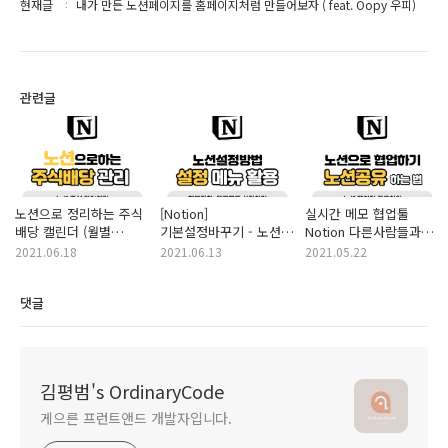
현재글
내가 만든 노션페이지를 홈페이지처럼 만들어보자 ( feat. Oopy 우피)
관련글
노션으로 정리하는 주식
[Notion]
실시간 메모 협업툴
배당 캘린더 (월별
기본설정바꾸기 - 노션
Notion 다른사람들과
배당금액 합계 확인하기)
한영전환하기, 다크모드
공유해서 사용하기
2021.06.18
2021.06.13
2021.05.22
설정하는 방법
(대학생 과제 협업, 자료
공유하기)
댓글
김평범's OrdinaryCode
게으른 프런트앤드 개발자입니다.